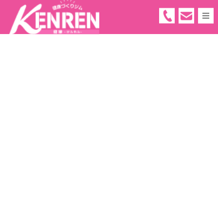
05
66
-
91
-
66
55