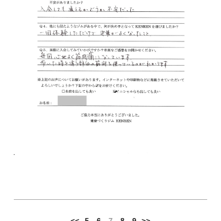
<<
5
6
7
8
9
>>