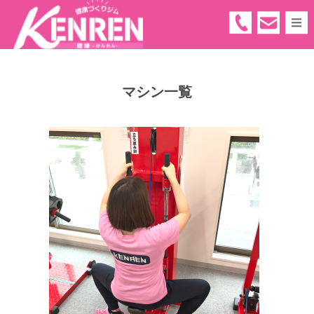
05
66
マシン一覧
-
91
-
66
55